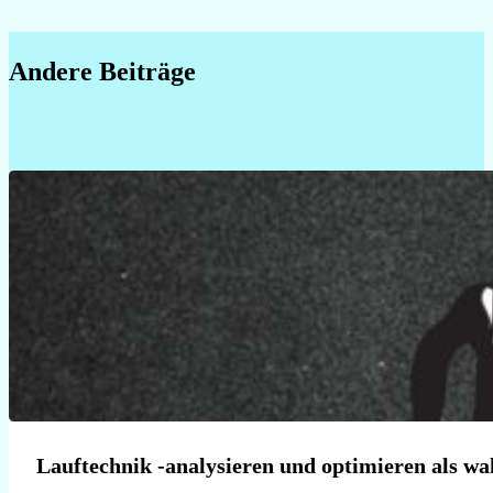
Follow on instagram
Follow on facebook
Follow on linkedin
Andere Beiträge
Lauftechnik -analysieren und optimieren als wa