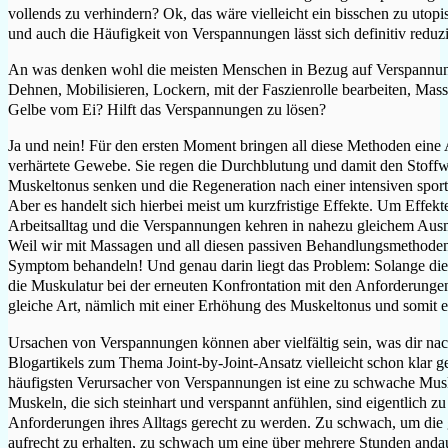
vollends zu verhindern? Ok, das wäre vielleicht ein bisschen zu utopis
und auch die Häufigkeit von Verspannungen lässt sich definitiv reduz
An was denken wohl die meisten Menschen in Bezug auf Verspannun
Dehnen, Mobilisieren, Lockern, mit der Faszienrolle bearbeiten, Mas
Gelbe vom Ei? Hilft das Verspannungen zu lösen?
Ja und nein! Für den ersten Moment bringen all diese Methoden eine 
verhärtete Gewebe. Sie regen die Durchblutung und damit den Stoff
Muskeltonus senken und die Regeneration nach einer intensiven sport
Aber es handelt sich hierbei meist um kurzfristige Effekte. Um Effekt
Arbeitsalltag und die Verspannungen kehren in nahezu gleichem Au
Weil wir mit Massagen und all diesen passiven Behandlungsmethoden 
Symptom behandeln! Und genau darin liegt das Problem: Solange die 
die Muskulatur bei der erneuten Konfrontation mit den Anforderung
gleiche Art, nämlich mit einer Erhöhung des Muskeltonus und somit e
Ursachen von Verspannungen können aber vielfältig sein, was dir na
Blogartikels zum Thema Joint-by-Joint-Ansatz vielleicht schon klar g
häufigsten Verursacher von Verspannungen ist eine zu schwache Muskul
Muskeln, die sich steinhart und verspannt anfühlen, sind eigentlich
Anforderungen ihres Alltags gerecht zu werden. Zu schwach, um die
aufrecht zu erhalten, zu schwach um eine über mehrere Stunden anda