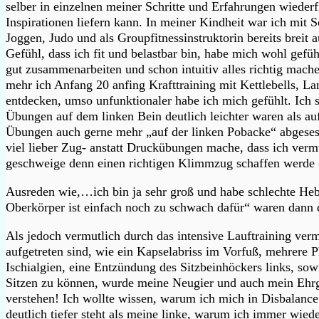
selber in einzelnen meiner Schritte und Erfahrungen wiederfi
Inspirationen liefern kann. In meiner Kindheit war ich mit
Joggen, Judo und als Groupfitnessinstruktorin bereits breit a
Gefühl, dass ich fit und belastbar bin, habe mich wohl gef
gut zusammenarbeiten und schon intuitiv alles richtig mache
mehr ich Anfang 20 anfing Krafttraining mit Kettlebells, L
entdecken, umso unfunktionaler habe ich mich gefühlt. Ich ste
Übungen auf dem linken Bein deutlich leichter waren als au
Übungen auch gerne mehr „auf der linken Pobacke“ abgesesse
viel lieber Zug- anstatt Druckübungen mache, dass ich verm
geschweige denn einen richtigen Klimmzug schaffen werde 
Ausreden wie,…ich bin ja sehr groß und habe schlechte Heb
Oberkörper ist einfach noch zu schwach dafür“ waren dann d
Als jedoch vermutlich durch das intensive Lauftraining ve
aufgetreten sind, wie ein Kapselabriss im Vorfuß, mehrere
Ischialgien, eine Entzündung des Sitzbeinhöckers links, sow
Sitzen zu können, wurde meine Neugier und auch mein Ehrg
verstehen! Ich wollte wissen, warum ich mich in Disbalance
deutlich tiefer steht als meine linke, warum ich immer wie