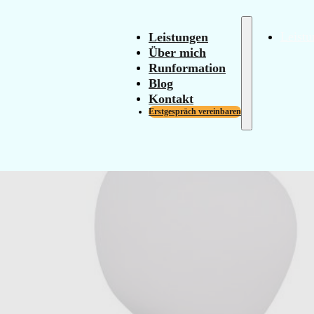
Leistungen
Leistu
Über mich
Runformation
Blog
Kontakt
Erstgespräch vereinbaren
: Was das ist und wie es
geholfen hat.