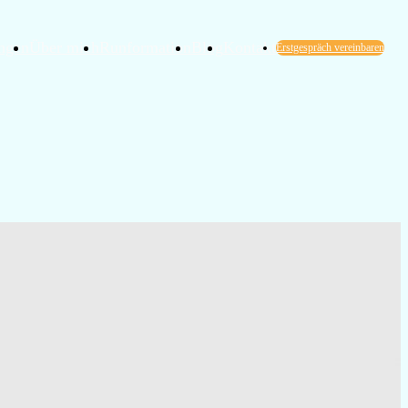
ngen
Über mich
Runformation
Blog
Kontakt
Erstgespräch vereinbaren
 mir ganz persönlich