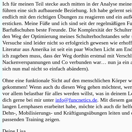
Ich für meinen Teil stecke auch mitten in der Analyse mein
führen eine sich aufbauende Beziehung. Ich habe gelernt se
endlich mit den richtigen Übungen zu reagieren und ein 
ersticken. Meine Füße und ich sind seit der regelmäßigen
Barfußschuhen beste Freunde. Die Komplexität der Schulterb
den Weg der Optimierung meines Schulterhochstandes sehr s
Versuche sind leider nicht so erfolgreich gewesen wie erhoff
Literatur aus Amerika ist seit ein paar Wochen Licht am En
ich zugeben muss, dass der Weg dorthin erstmal mit Versc
Nackenverspannungen und Co verbunden war… nun ja ein an 
sich nun mal nicht so einfach abändern).
Ohne eine funktionale Sicht auf den menschlichen Körper wä
gekommen! Wenn auch du diesen Weg gehen möchtest, wenn
vor allem belastbar für alles werden willst, was in deinem
dich gerne bei mir unter
info@funcnetics.de
. Mit diesem ga
langen Lernphasen erarbeitet habe, möchte ich auch dir hel
Dehn-, Mobilisierungs- und Kräftigungsübungen leiten und 
passenden Training zeigen.
Deine Lisa