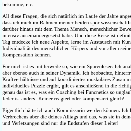
bekomme, etc.
All diese Fragen, die sich natürlich im Laufe der Jahre ang
dass ich mich im Rahmen meiner beiden sportwissenschaftli
darüber hinaus mit dem Thema Mensch, menschlicher Beweg
intensiv auseinandergesetzt habe. Und diese Reise ist defin
Tag entdecke ich neue Aspekte, lerne im Austausch mit Ku
Individualität des menschlichen Körpers und vor allem sei
Kompensation kennen.
Für mich ist es mittlerweile so, wie ein Spurenleser: Ich ana
aber ebenso auch in seiner Dynamik. Ich beobachte, hinterf
Kraftverhältnisse und auf koordiniertes muskuläres Zusamme
individuelles Puzzle ergibt, gilt es anschließend in die rich
genau das ist es, was ein Coaching bei Funcnetics so ungla
Jeder ist anders! Keiner reagiert oder kompensiert gleich!
Eigentlich hätte ich auch Kommissarin werden können: Ich l
Verbrechens aber die deines Alltags und das, was sie in de
und Verletzungen sind nur die Endstufen dieser Leiter!