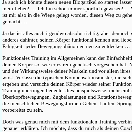
Ja auch ich könnte diesen neuen Blogartikel so starten lassen
mein Leben! … Ich bin schon immer sportlich gewesen!… Mei
ist mir also in die Wiege gelegt worden, diesen Weg zu g
gemacht….
Ja das ist alles auch irgendwo absolut richtig, aber dennoch
anderes dahinter, seinen Körper funktional kennen und lieb
Fähigkeit, jedes Bewegungsphänomen neu zu entdecken….
Funktionales Training im Allgemeinen kann der Einfachheit
deinen Körper so, wie er es rein genetisch vorgesehen hat. 
und der Wirkungsweise deiner Muskeln und vor allem ihres
wirst. Verlasse die typischen Kompensationsmuster, die sic
ergeben und versuche deinen Körper wieder seiner Funktion
Training übertragen bedeutet dies beispielsweise, mehr einbe
Überkopfbewegungen, Zugbelastungen und Rotationsbewegun
die menschlichen Bewegungsformen Gehen, Laufen, Springen
vorbereitet zu sein.
Doch was genau mich mit dem funktionalen Training verbind
genauer erklären. Ich möchte, dass du mich als deinen Coach