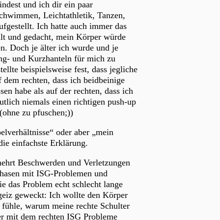
ndest und ich dir ein paar
 Schwimmen, Leichtathletik, Tanzen,
ufgestellt. Ich hatte auch immer das
ühlt und gedacht, mein Körper würde
n. Doch je älter ich wurde und je
ang- und Kurzhanteln für mich zu
llte beispielsweise fest, dass jegliche
f dem rechten, dass ich beidbeinige
n habe als auf der rechten, dass ich
utlich niemals einen richtigen push-up
(ohne zu pfuschen;))
elverhältnisse“ oder aber „mein
ie einfachste Erklärung.
rmehrt Beschwerden und Verletzungen
 Phasen mit ISG-Problemen und
ie das Problem echt schlecht lange
eiz geweckt: Ich wollte den Körper
 fühle, warum meine rechte Schulter
der mit dem rechten ISG Probleme