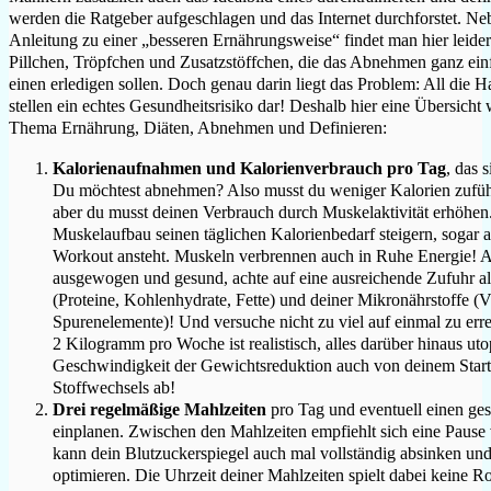
werden die Ratgeber aufgeschlagen und das Internet durchforstet. N
Anleitung zu einer „besseren Ernährungsweise“ findet man hier leide
Pillchen, Tröpfchen und Zusatzstöffchen, die das Abnehmen ganz einf
einen erledigen sollen. Doch genau darin liegt das Problem: All die 
stellen ein echtes Gesundheitsrisiko dar! Deshalb hier eine Übersicht
Thema Ernährung, Diäten, Abnehmen und Definieren:
Kalorienaufnahmen und Kalorienverbrauch pro Tag
, das 
Du möchtest abnehmen? Also musst du weniger Kalorien zuführ
aber du musst deinen Verbrauch durch Muskelaktivität erhöhen
Muskelaufbau seinen täglichen Kalorienbedarf steigern, sogar 
Workout ansteht. Muskeln verbrennen auch in Ruhe Energie! A
ausgewogen und gesund, achte auf eine ausreichende Zufuhr al
(Proteine, Kohlenhydrate, Fette) und deiner Mikronährstoffe (V
Spurenelemente)! Und versuche nicht zu viel auf einmal zu er
2 Kilogramm pro Woche ist realistisch, alles darüber hinaus ut
Geschwindigkeit der Gewichtsreduktion auch von deinem Startl
Stoffwechsels ab!
Drei regelmäßige Mahlzeiten
pro Tag und eventuell einen ges
einplanen. Zwischen den Mahlzeiten empfiehlt sich eine Pause
kann dein Blutzuckerspiegel auch mal vollständig absinken und
optimieren. Die Uhrzeit deiner Mahlzeiten spielt dabei keine Ro