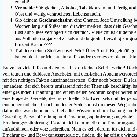
erlaubt!
Vermeide
Süßigkeiten, Alkohol, Tabakkonsum und Fertigprodu
Obst und wenig verarbeiteten Lebensmitteln.
Gib deinem
Geschmackssinn
eine Chance. Jede Umstellung ben
Wochen lang auf Süßes und du wirst merken, dass dein Geschma
Lust auf Süßes verringert sich deutlich. Vielleicht ist dir dein
aus Vollmilch sogar viel zu süß und du greifst freiwillig zur ge
Prozent Kakao????
Trainiere deinen Stoffwechsel. Wie? Über Sport! Regelmäßige
bauen nicht nur Muskulatur auf, sondern verbessern deinen St
Bravo, so viele Infos und dennoch bist du keinen Schritt weiter! Doch
von teuren und dubiosen Angeboten mit utopischen Abnehmversprech
mit den richtigen Fakten auseinandersetzen. Oder noch besser: Du läss
jemandem, der sich bereits umfassend mit der Thematik beschäftigt h
einer gesunden Ernährung und einem neuen Wohlfühlkörper helfen m
eine Frage der Genetik, des individuellen Stoffwechsels und der per
einem persönlichen Coach an deiner Seite kannst du diesen Weg optima
dafür alles was du brauchst: Geballtes Wissen rund um Training und 
Coaching, Personal Training und Ernährungsoptimierungsangebote! Ja d
Ernährungsoptimierung! Es geht nicht darum, dir eine Ernährungswei
aufzudrängen oder vorzuschreiben. Nein es geht darum, für dich und 
Ernährungs- und Bewegungsstrategie zu finden, die langfristig wirksam