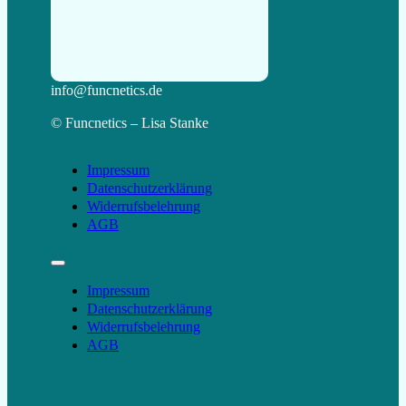
Follow us on Facebook
Follow us on Instagram
Follow us on YouTube
info@funcnetics.de
© Funcnetics – Lisa Stanke
Impressum
Datenschutzerklärung
Widerrufsbelehrung
AGB
Impressum
Datenschutzerklärung
Widerrufsbelehrung
AGB